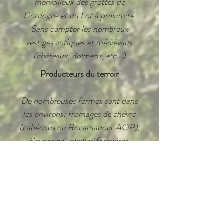
merveilleux des grottes de
Dordogne et du Lot à proximité.
Sans compter les nombreux
vestiges antiques et médiévaux
(châteaux, dolmens, etc...)
Producteurs du terroir
De nombreuses fermes sont dans
les environs: fromages de chèvre
(cabécous ou Rocamadour AOP),
élevage de volailles fermières,
truites du Moulin de Caoulet...
Loisirs
Parcs animaliers, jardins
merveilleux, animations estivales