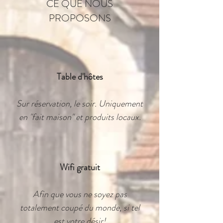
CE QUE NOUS
PROPOSONS
Table d'hôtes
Sur réservation, le soir. Uniquement
en "fait maison" et produits locaux.
Wifi gratuit
Afin que vous ne soyez pas
totalement coupé du monde, si tel
est votre désir!